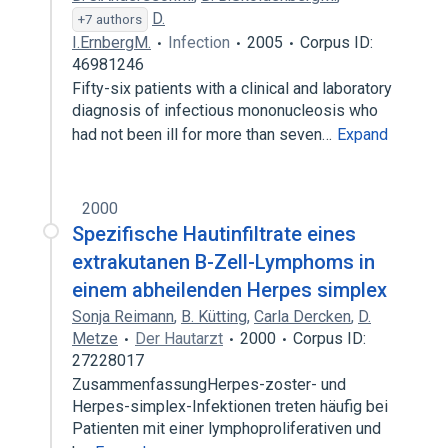
D.
+7 authors
I.ErnbergM.
Infection
2005
Corpus ID:
46981246
Fifty-six patients with a clinical and laboratory
diagnosis of infectious mononucleosis who
had not been ill for more than seven…
Expand
2000
Spezifische Hautinfiltrate eines
extrakutanen B-Zell-Lymphoms in
einem abheilenden Herpes simplex
Sonja Reimann
,
B. Kütting
,
Carla Dercken
,
D.
Metze
Der Hautarzt
2000
Corpus ID:
27228017
ZusammenfassungHerpes-zoster- und
Herpes-simplex-Infektionen treten häufig bei
Patienten mit einer lymphoproliferativen und