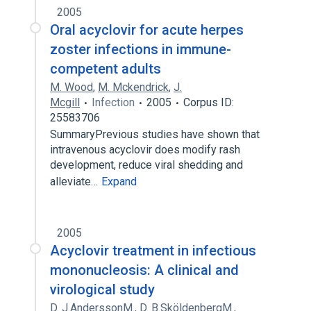
2005
Oral acyclovir for acute herpes
zoster infections in immune-
competent adults
M. Wood
,
M. Mckendrick
,
J.
Mcgill
Infection
2005
Corpus ID:
25583706
SummaryPrevious studies have shown that
intravenous acyclovir does modify rash
development, reduce viral shedding and
alleviate…
Expand
2005
Acyclovir treatment in infectious
mononucleosis: A clinical and
virological study
D. J.AnderssonM.
,
D. B.SköldenbergM.
,