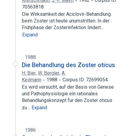
Kretschmann
,
J.-P. Maim
1992
Corpus ID:
70563818
Die Wirksamkeit der Aciclovir-Behandlung
beim Zoster ist heute unumstritten: In der
Frühphase der Zosterinfektion lindert…
Expand
1988
Die Behandlung des Zoster oticus
H. Bier
,
W. Bergler
,
A.
Keilmann
1988
Corpus ID: 72699054
Es wird versucht, auf der Basis von Genese
und Pathophysiologie ein rationales
Behandlungskonzept fur den Zoster oticus
zu…
Expand
1986