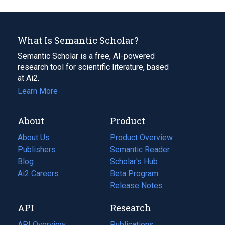
What Is Semantic Scholar?
Semantic Scholar is a free, AI-powered
research tool for scientific literature, based
at Ai2.
Learn More
About
Product
About Us
Product Overview
Publishers
Semantic Reader
Blog
(opens
Scholar's Hub
in
Ai2 Careers
(opens
Beta Program
a
in
Release Notes
new
a
API
Research
tab)
new
tab)
API Overview
Publications
(opens