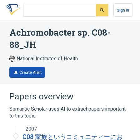
Skip
Skip
Skip
to
to
to
Sign In
search
main
account
form
content
menu
Achromobacter sp. C08-
88_JH
National Institutes of Health
Create Alert
Papers overview
Semantic Scholar uses AI to extract papers important
to this topic.
2007
C08 家族というコミュニティーにお