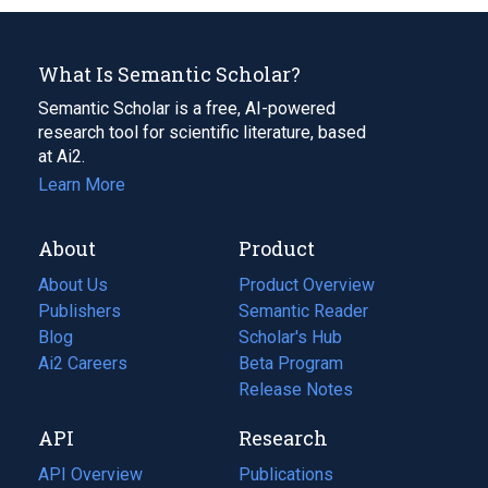
What Is Semantic Scholar?
Semantic Scholar is a free, AI-powered
research tool for scientific literature, based
at Ai2.
Learn More
About
Product
About Us
Product Overview
Publishers
Semantic Reader
Blog
(opens
Scholar's Hub
in
Ai2 Careers
(opens
Beta Program
a
in
Release Notes
new
a
API
Research
tab)
new
tab)
API Overview
Publications
(opens